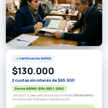
Certificación AAPAS
✓
$130.000
2 cuotas sin interés de $65.000
Socios AAPAS:
$104.000
(−20%)
¿Sos socio? Tu descuento se tramita a través del
CRM de AAPAS
—
consultanos por WhatsApp si necesitás ayuda.