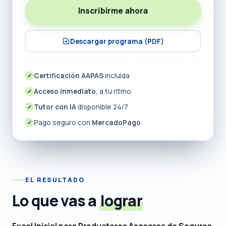
Inscribirme ahora
Descargar programa (PDF)
Certificación AAPAS
incluida
✓
Acceso inmediato
, a tu ritmo
✓
Tutor con IA
disponible 24/7
✓
Pago seguro con
MercadoPago
✓
EL RESULTADO
Lo que vas a
lograr
Excel Inicial para Productores Asesores de Seguros