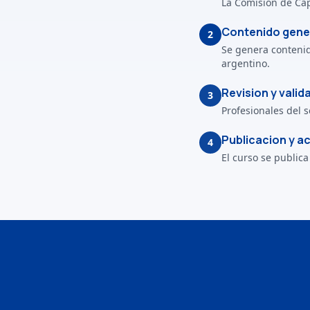
La Comision de Cap
Contenido gener
2
Se genera contenido
argentino.
Revision y valid
3
Profesionales del s
Publicacion y a
4
El curso se publica